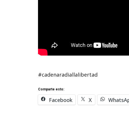
#cadenaradiallalibertad
Comparte esto:
Facebook
X
WhatsA