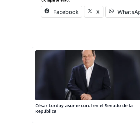
Comparte esto:
Facebook
X
WhatsA
César Lorduy asume curul en el Senado de la
República