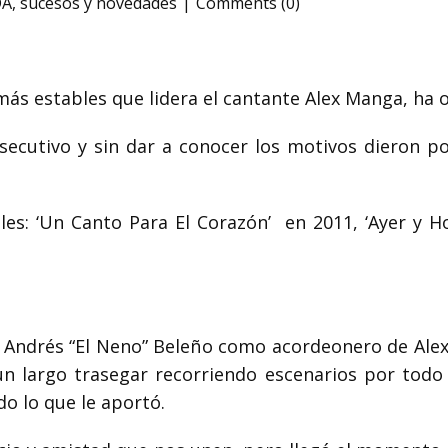
DA
,
sucesos y novedades
Comments (0)
ás estables que lidera el cantante Alex Manga, ha o
ecutivo y sin dar a conocer los motivos dieron po
es: ‘Un Canto Para El Corazón’ en 2011, ‘Ayer y Ho
 de Andrés “El Neno” Beleño como acordeonero de Al
n largo trasegar recorriendo escenarios por tod
do lo que le aportó.