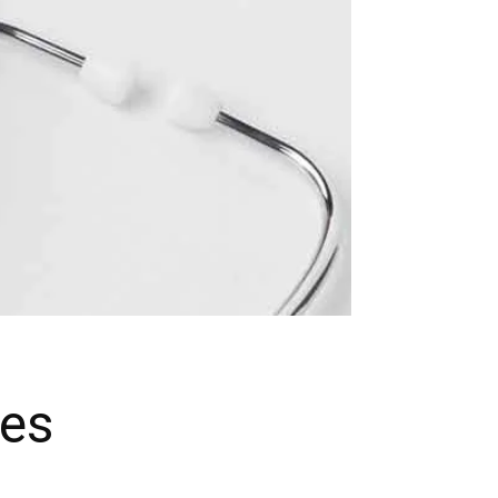
s
ves