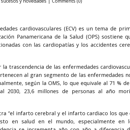
,
sucesos y novedades
Comments (0)
edades cardiovasculares (ECV) es un tema de prim
zación Panamericana de la Salud (OPS) sostiene q
cionadas con las cardiopatías y los accidentes cer
 la trascendencia de las enfermedades cardiovascula
pertenecen al gran segmento de las enfermedades no
ualmente, según la OMS, lo que equivale al 71 % de
l 2030, 23,6 millones de personas al año mor
ra “el infarto cerebral y el infarto cardiaco los qu
asto en salud en el mundo, especialmente en l
idencia se incrementa año con año a diferencia d