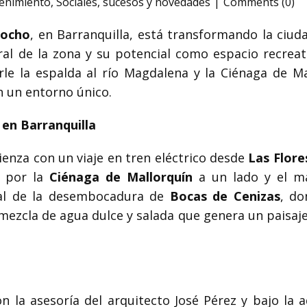
tenimiento
,
Sociales
,
sucesos y novedades
Comments (0)
Mocho
, en Barranquilla, está transformando la ciud
ral de la zona y su potencial como espacio recrea
rle la espalda al río Magdalena y la Ciénaga de Ma
n un entorno único.
en Barranquilla
enza con un viaje en tren eléctrico desde
Las Flore
o por la
Ciénaga de Mallorquín
a un lado y el ma
ral de la desembocadura de
Bocas de Cenizas
, do
mezcla de agua dulce y salada que genera un paisaj
n la asesoría del arquitecto José Pérez y bajo la 