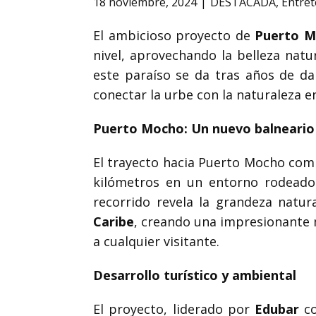
18 noviembre, 2024
DESTACADA
,
Entre
El ambicioso proyecto de
Puerto 
nivel, aprovechando la belleza natu
este paraíso se da tras años de da
conectar la urbe con la naturaleza e
Puerto Mocho: Un nuevo balneario 
El trayecto hacia Puerto Mocho comi
kilómetros en un entorno rodead
recorrido revela la grandeza natu
Caribe
, creando una impresionante 
a cualquier visitante.
Desarrollo turístico y ambiental
El proyecto, liderado por
Edubar
co