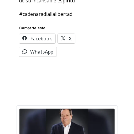
de su incansable espíritu.
#cadenaradiallalibertad
Comparte esto:
Facebook
X
WhatsApp