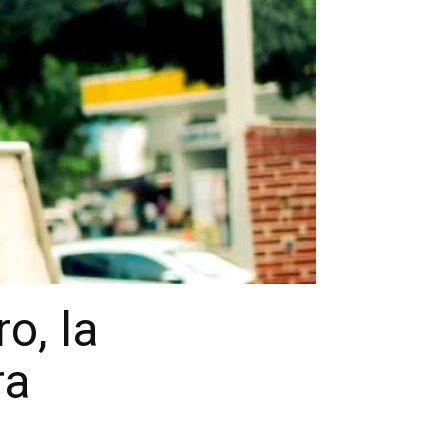
o, la
ra