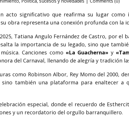
enimiento
,
Política
,
sucesos y novedades
Comments (0)
un acto significativo que reafirma su lugar como í
 su obra representa una conexión profunda con la id
l 2025, Tatiana Angulo Fernández de Castro, por el b
esalta la importancia de su legado, sino que también 
u música. Canciones como
«La Guacherna»
y
«Tam
ora del Carnaval, llenando de alegría y tradición las
uras como Robinson Albor, Rey Momo del 2000, dem
, sino también una plataforma para enaltecer a q
elebración especial, donde el recuerdo de Estherc
ones y un recordatorio del orgullo barranquillero.