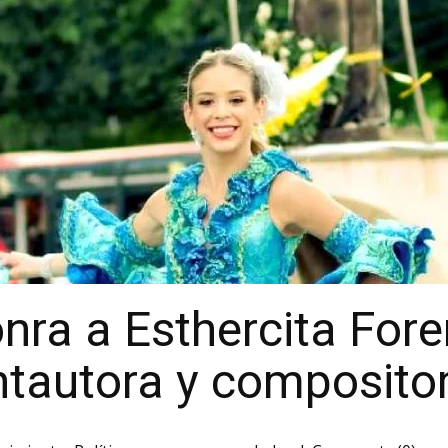
nra a Esthercita Forer
ntautora y composito