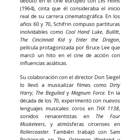
debutó en el cine europeo con
Les Félins
(1964), cinta que él consideraba el inicio
real de su carrera cinematográfica. En los
años 60 y 70, Schifrin compuso partituras
inolvidables como
Cool Hand Luke
,
Bullitt
,
The Cincinnati Kid
y
Enter the Dragon
,
película protagonizada por Bruce Lee que
marcó un hito en el cine de acción con
influencias asiáticas.
Su colaboración con el director Don Siegel
lo llevó a musicalizar filmes como
Dirty
Harry
,
The Beguiled
y
Magnum Force
. En la
década de los 70, experimentó con nuevos
lenguajes musicales: coros en
THX 1138
,
sonidos renacentistas en
The Four
Musketeers
, y atmósferas circenses en
Rollercoaster
. También trabajó con Sam
Peckinpah en
The Osterman Weekend
y