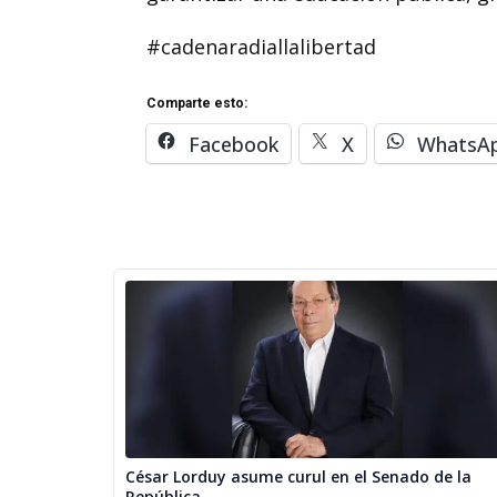
#cadenaradiallalibertad
Comparte esto:
Facebook
X
WhatsA
César Lorduy asume curul en el Senado de la
República