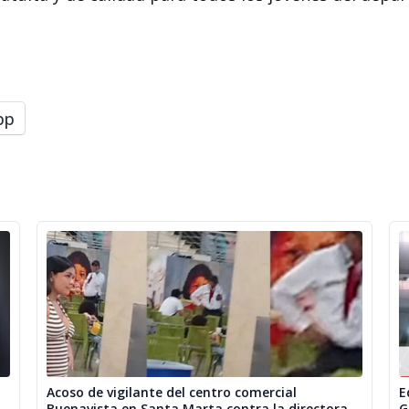
pp
Acoso de vigilante del centro comercial
E
Buenavista en Santa Marta contra la directora
G