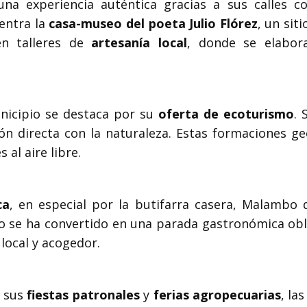
na experiencia auténtica gracias a sus calles co
uentra la
casa-museo del poeta Julio Flórez
, un sit
en talleres de
artesanía local
, donde se elabor
nicipio se destaca por su
oferta de ecoturismo
. 
n directa con la naturaleza. Estas formaciones ge
 al aire libre.
ca
, en especial por la butifarra casera, Malambo d
pio se ha convertido en una parada gastronómica ob
local y acogedor.
e sus
fiestas patronales
y
ferias agropecuarias
, la