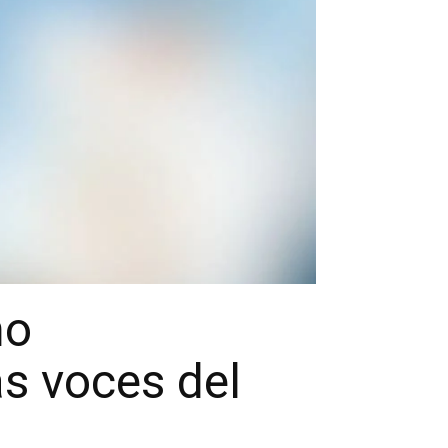
ño
s voces del