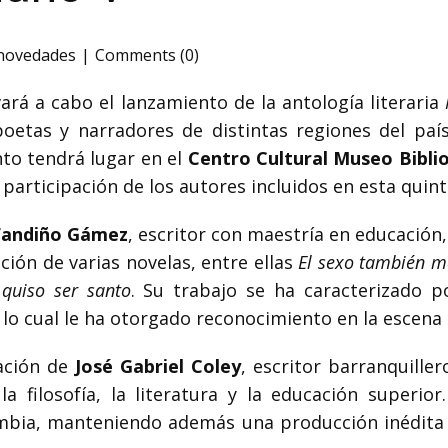
 novedades
Comments (0)
vará a cabo el lanzamiento de la antología literaria
etas y narradores de distintas regiones del país, 
ento tendrá lugar en el
Centro Cultural Museo Biblio
a participación de los autores incluidos en esta quint
Fandiño Gámez
, escritor con maestría en educación
ación de varias novelas, entre ellas
El sexo también m
quiso ser santo
. Su trabajo se ha caracterizado 
, lo cual le ha otorgado reconocimiento en la escena l
pación de
José Gabriel Coley
, escritor barranquille
a filosofía, la literatura y la educación superio
ombia, manteniendo además una producción inédita