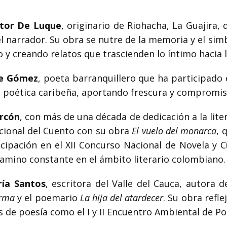
ctor De Luque
, originario de Riohacha, La Guajira, 
el narrador. Su obra se nutre de la memoria y el sim
o y creando relatos que trascienden lo íntimo hacia l
ge Gómez
, poeta barranquillero que ha participado 
ón poética caribeña, aportando frescura y compromis
Arcón
, con más de una década de dedicación a la lite
acional del Cuento con su obra
El vuelo del monarca
, 
ticipación en el XII Concurso Nacional de Novela y
camino constante en el ámbito literario colombiano.
ía Santos
, escritora del Valle del Cauca, autora 
erma
y el poemario
La hija del atardecer
. Su obra refle
s de poesía como el I y II Encuentro Ambiental de P