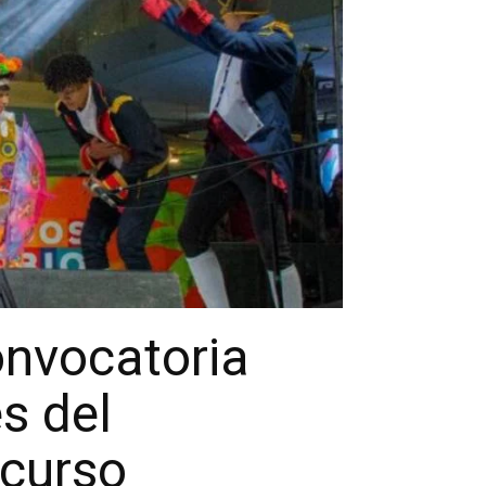
nvocatoria
es del
ncurso