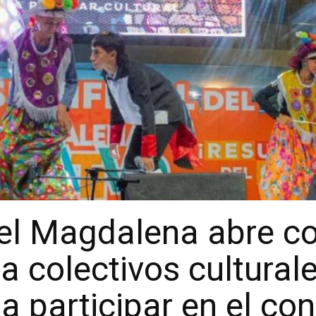
el Magdalena abre co
 a colectivos cultural
 participar en el co