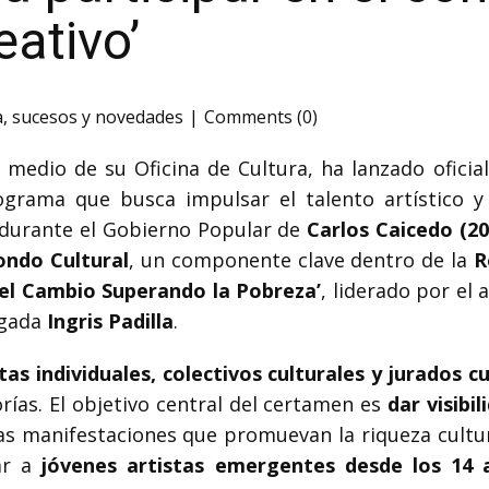
ativo’
a
,
sucesos y novedades
Comments (0)
medio de su Oficina de Cultura, ha lanzado oficia
ograma que busca impulsar el talento artístico y f
ó durante el Gobierno Popular de
Carlos Caicedo (20
ondo Cultural
, un componente clave dentro de la
R
del Cambio Superando la Pobreza’
, liderado por el
rgada
Ingris Padilla
.
tas individuales, colectivos culturales y jurados c
rías. El objetivo central del certamen es
dar visibi
as manifestaciones que promuevan la riqueza cultural
yar a
jóvenes artistas emergentes desde los 14 