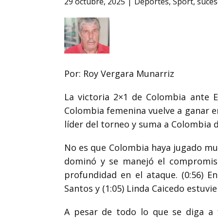
29 octubre, 2025
Deportes
,
Sport
,
suces
Por: Roy Vergara Munarriz
La victoria 2×1 de Colombia ante E
Colombia femenina vuelve a ganar e
líder del torneo y suma a Colombia d
No es que Colombia haya jugado muy
dominó y se manejó el compromis
profundidad en el ataque.
(0:56)
En
Santos y
(1:05)
Linda Caicedo estuvier
A pesar de todo lo que se diga a 