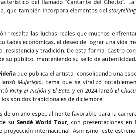
aracterístico del llamado “Cantante del Ghetto”. L
ema, que también incorpora elementos del
storytelling
ón “resalta las luchas reales que muchos enfrenta
cultades económicas, el deseo de lograr una vida me
o, resistencia y tradición. De esta forma, Castro c
 de su público, manteniendo su sello de autenticidad
videña
que publica el artista, consolidando una espe
o lanzó
Mujeriego
, tema que se viralizó notableme
entó
Richy El Pichón
y
El Bote
; y en 2024 lanzó
El Chuc
los sonidos tradicionales de diciembre.
 de un año especialmente favorable para la carrera
 de su
Sendé World Tour
, con presentaciones en 
te proyección internacional. Asimismo, este estren