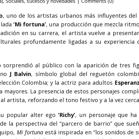
a)
,
Sociales
,
sucesos y novedades
Comments (0)
o
, uno de los artistas urbanos más influyentes del
ulada
‘Mi fortuna’
, una producción que mezcla ritmo
adición en su carrera, el artista vuelve a presen
culturales profundamente ligadas a su experiencia 
o sorprendió al público con la aparición de tres 
bano
J Balvin
, símbolo global del reguetón colombi
elección Colombia; y la actriz para adultos
Esperan
ra mayores. La presencia de estos personajes compl
al artista, reforzando el tono festivo y a la vez cerc
su popular alter ego
‘Richy’
, un personaje que ha 
de la perspectiva del “parcero de barrio” que sueña 
equipo,
Mi fortuna
está inspirada en “los sonidos de 