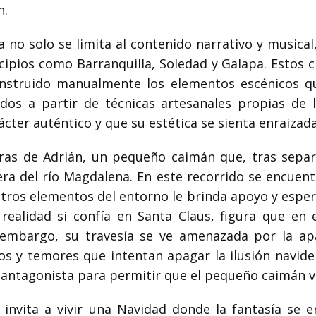
n.
a no solo se limita al contenido narrativo y musica
cipios como Barranquilla, Soledad y Galapa. Estos 
nstruido manualmente los elementos escénicos que
ñados a partir de técnicas artesanales propias de 
ter auténtico y que su estética se sienta enraizada 
turas de Adrián, un pequeño caimán que, tras separ
bera del río Magdalena. En este recorrido se encuen
otros elementos del entorno le brinda apoyo y espe
realidad si confía en Santa Claus, figura que en 
 embargo, su travesía se ve amenazada por la ap
s y temores que intentan apagar la ilusión navideñ
a antagonista para permitir que el pequeño caimán v
invita a vivir una Navidad donde la fantasía se en