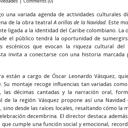
ovedades
Comments (0)
 una variada agenda de actividades culturales dis
ena de la obra teatral
A orillas de la Navidad
. Este mo
 ligada a la identidad del Caribe colombiano. La o
nde el público tendrá la oportunidad de sumergirse
s escénicos que evocan la riqueza cultural del 
ta invita a conectarse con una historia marcada 
bra están a cargo de Óscar Leonardo Vásquez, quie
e. Su montaje recoge influencias tan variadas como 
onal, las décimas cantadas y la narración oral, f
al de la región. Vásquez propone así una Navidad 
d, sino desde las raíces locales, resaltando cómo la
 celebración decembrina. El director destaca además
no que cumple una función social y emocional, reco