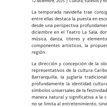
12 diciembre, 2025
Cultura
,
sucesos y n
La temporada navideña trae consigo
entre ellas destaca la puesta en esc
desde una perspectiva profundamente
diciembre en el Teatro La Sala, do
música, danza, títeres y elemento
componentes artísticos, la propues
región.
La dirección y concepción de la o
representativos de la cultura Carib
Barranquilla, la juglaría tradici
profundamente la identidad cultur
símbolos universales de la festivida
manera natural y significativa a la
no se limita al entretenimiento, si