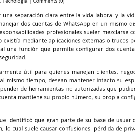
,
Tecnologia
Comments (0)
una separación clara entre la vida laboral y la v
manejar dos cuentas de WhatsApp en un mismo dispo
esponsabilidades profesionales suelen mezclarse co
olo existía mediante aplicaciones externas o truco
al una función que permite configurar dos cuent
 seguridad.
larmente útil para quienes manejan clientes, nego
al mismo tiempo, desean mantener intacto su espac
depender de herramientas no autorizadas que pudi
a cuenta mantiene su propio número, su propia con
e identificó que gran parte de su base de usuario
n, lo cual suele causar confusiones, pérdida de pri