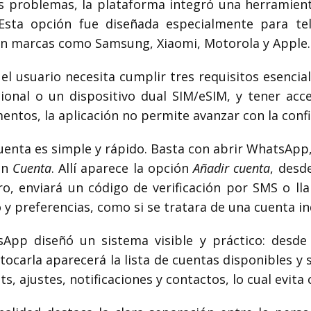
s problemas, la plataforma integró una herramient
 Esta opción fue diseñada especialmente para t
en marcas como Samsung, Xiaomi, Motorola y Apple.
 el usuario necesita cumplir tres requisitos esenc
cional o un dispositivo dual SIM/eSIM, y tener acc
mentos, la aplicación no permite avanzar con la conf
cuenta es simple y rápido. Basta con abrir WhatsApp,
ón
Cuenta
. Allí aparece la opción
Añadir cuenta
, desd
ro, enviará un código de verificación por SMS o ll
 y preferencias, como si se tratara de una cuenta i
sApp diseñó un sistema visible y práctico: desd
ocarla aparecerá la lista de cuentas disponibles y s
s, ajustes, notificaciones y contactos, lo cual evita