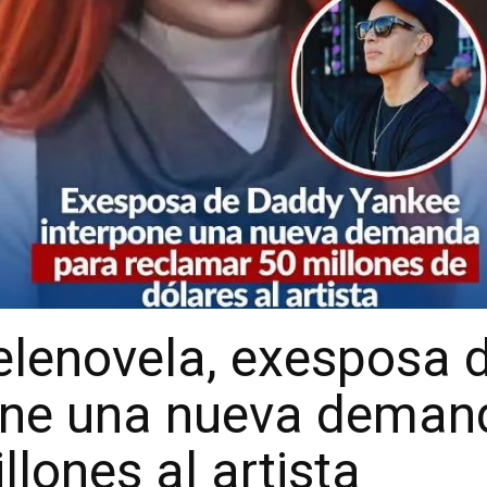
telenovela, exesposa
one una nueva deman
lones al artista