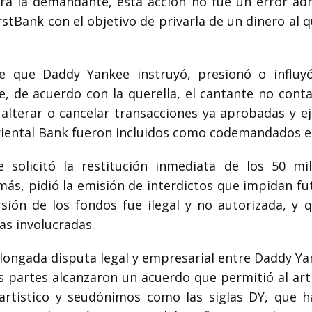
ara la demandante, esta acción no fue un error adm
irstBank con el objetivo de privarla de un dinero al 
ne que Daddy Yankee instruyó, presionó o influy
ue, de acuerdo con la querella, el cantante no cont
 alterar o cancelar transacciones ya aprobadas y e
iental Bank fueron incluidos como codemandados en 
 solicitó la restitución inmediata de los 50 mi
ás, pidió la emisión de interdictos que impidan fut
rsión de los fondos fue ilegal y no autorizada, y
as involucradas.
longada disputa legal y empresarial entre Daddy Yan
 partes alcanzaron un acuerdo que permitió al art
 artístico y seudónimos como las siglas DY, que h