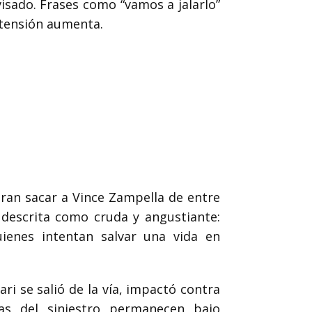
isado. Frases como “vamos a jalarlo”
a tensión aumenta.
gran sacar a Vince Zampella de entre
s descrita como cruda y angustiante:
ienes intentan salvar una vida en
ri se salió de la vía, impactó contra
as del siniestro permanecen bajo