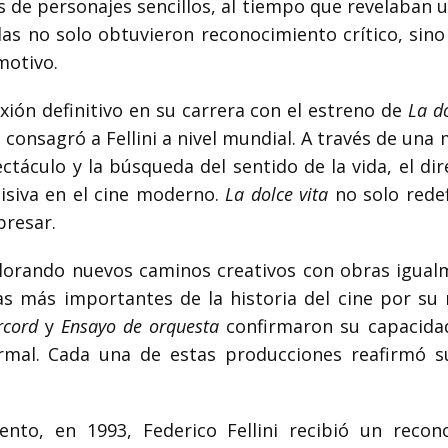
 de personajes sencillos, al tiempo que revelaban u
las no solo obtuvieron reconocimiento crítico, sin
motivo.
xión definitivo en su carrera con el estreno de
La do
 consagró a Fellini a nivel mundial. A través de una 
ectáculo y la búsqueda del sentido de la vida, el d
isiva en el cine moderno.
La dolce vita
no solo redef
presar.
xplorando nuevos caminos creativos con obras igua
s más importantes de la historia del cine por su re
cord
y
Ensayo de orquesta
confirmaron su capacida
ormal. Cada una de estas producciones reafirmó su
ento, en 1993, Federico Fellini recibió un recono