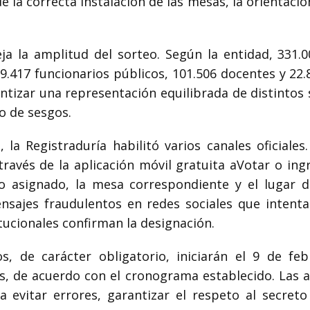
la correcta instalación de las mesas, la orientación
eja la amplitud del sorteo. Según la entidad, 331.
29.417 funcionarios públicos, 101.506 docentes y 22
antizar una representación equilibrada de distintos
go de sesgos.
, la Registraduría habilitó varios canales oficiale
avés de la aplicación móvil gratuita aVotar o ing
 asignado, la mesa correspondiente y el lugar de 
nsajes fraudulentos en redes sociales que intentan
itucionales confirman la designación.
os, de carácter obligatorio, iniciarán el 9 de fe
s, de acuerdo con el cronograma establecido. Las 
 evitar errores, garantizar el respeto al secret