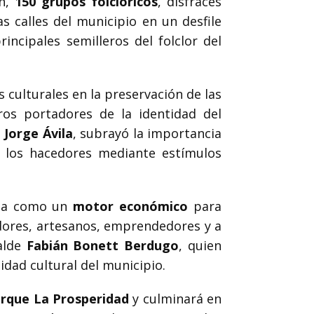
ón,
150 grupos folclóricos
, disfraces
as calles del municipio en un desfile
incipales semilleros del folclor del
 culturales en la preservación de las
eros portadores de la identidad del
,
Jorge Ávila
, subrayó la importancia
a los hacedores mediante estímulos
lida como un
motor económico
para
edores, artesanos, emprendedores y a
calde
Fabián Bonett Berdugo
, quien
dad cultural del municipio.
rque La Prosperidad
y culminará en