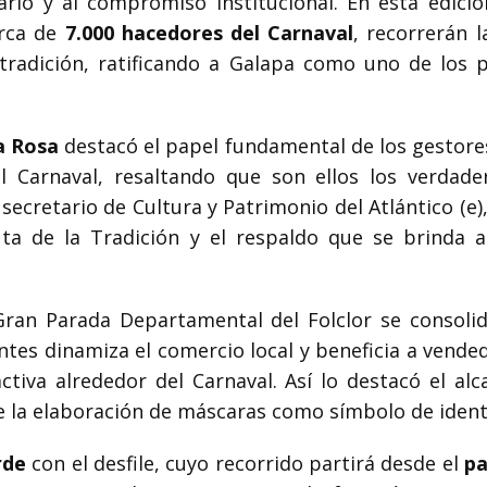
ario y al compromiso institucional. En esta edici
erca de
7.000 hacedores del Carnaval
, recorrerán l
radición, ratificando a Galapa como uno de los pr
a Rosa
destacó el papel fundamental de los gestores
el Carnaval, resaltando que son ellos los verdad
secretario de Cultura y Patrimonio del Atlántico (e)
ta de la Tradición y el respaldo que se brinda 
a Gran Parada Departamental del Folclor se conso
tantes dinamiza el comercio local y beneficia a vend
tiva alrededor del Carnaval. Así lo destacó el al
e la elaboración de máscaras como símbolo de identi
rde
con el desfile, cuyo recorrido partirá desde el
pa