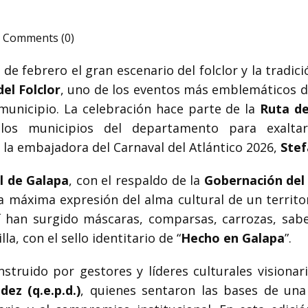
Comments (0)
e febrero el gran escenario del folclor y la tradici
el Folclor
, uno de los eventos más emblemáticos de
municipio. La celebración hace parte de la
Ruta de
re los municipios del departamento para exalta
e la embajadora del Carnaval del Atlántico 2026,
Stef
al de Galapa
, con el respaldo de la
Gobernación del 
 la máxima expresión del alma cultural de un terri
lí han surgido máscaras, comparsas, carrozas, sab
la, con el sello identitario de “
Hecho en Galapa
”.
nstruido por gestores y líderes culturales vision
ez (q.e.p.d.)
, quienes sentaron las bases de una