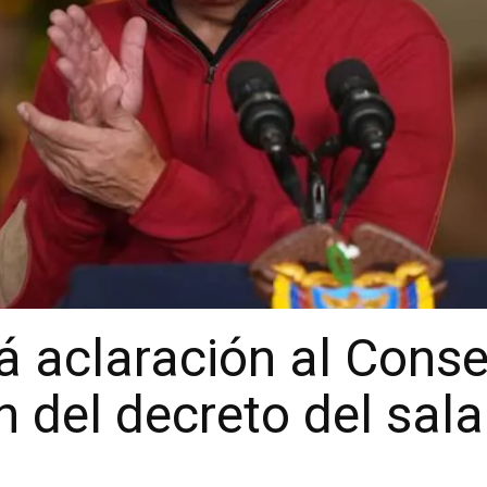
á aclaración al Cons
n del decreto del sal