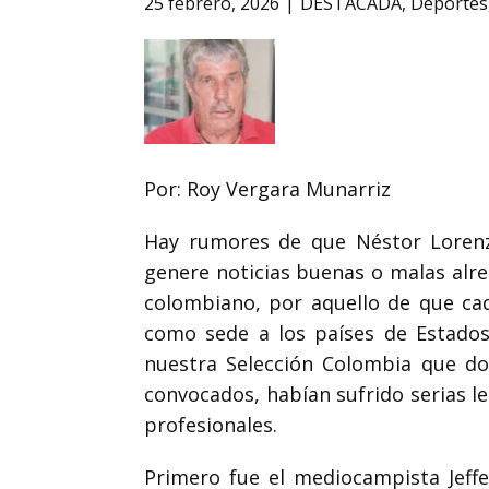
25 febrero, 2026
DESTACADA
,
Deportes
Por: Roy Vergara Munarriz
Hay rumores de que Néstor Lorenz
genere noticias buenas o malas alr
colombiano, por aquello de que ca
como sede a los países de
Estados
nuestra
Selección Colombia que dos
convocados, habían sufrido serias l
profesionales.
Primero fue el mediocampista Jeff