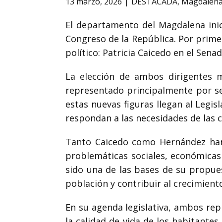
13 marzo, 2026
DESTACADA
,
Magdalen
El departamento del Magdalena inici
Congreso de la República. Por prime
político:
Patricia Caicedo
en el Sena
La elección de ambos dirigentes 
representado principalmente por sec
estas nuevas figuras llegan al Legi
respondan a las necesidades de las
Tanto Caicedo como Hernández han c
problemáticas sociales, económicas
sido una de las bases de su propues
población y contribuir al crecimiento
En su agenda legislativa, ambos re
la calidad de vida de los habitantes