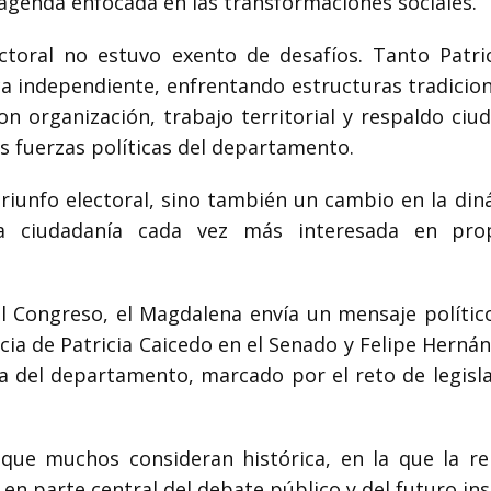
agenda enfocada en las transformaciones sociales.
ectoral no estuvo exento de desafíos. Tanto Patr
ica independiente, enfrentando estructuras tradici
on organización, trabajo territorial y respaldo ci
s fuerzas políticas del departamento.
riunfo electoral, sino también un cambio en la din
una ciudadanía cada vez más interesada en pro
 Congreso, el Magdalena envía un mensaje político
ncia de Patricia Caicedo en el Senado y Felipe Hern
ca del departamento, marcado por el reto de legisla
 que muchos consideran histórica, en la que la re
en parte central del debate público y del futuro in