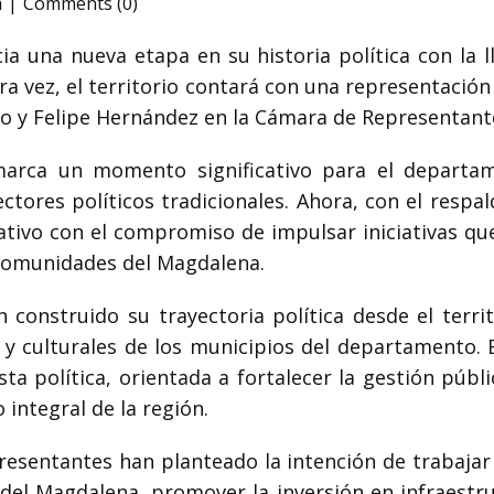
a
Comments (0)
a una nueva etapa en su historia política con la l
ra vez, el territorio contará con una representación
do y
Felipe Hernández
en la Cámara de Representant
marca un momento significativo para el departa
tores políticos tradicionales. Ahora, con el respa
slativo con el compromiso de impulsar iniciativas qu
 comunidades del Magdalena.
onstruido su trayectoria política desde el territo
 y culturales de los municipios del departamento. 
ta política, orientada a fortalecer la gestión púb
 integral de la región.
presentantes han planteado la intención de trabaja
 del Magdalena, promover la inversión en infraestru