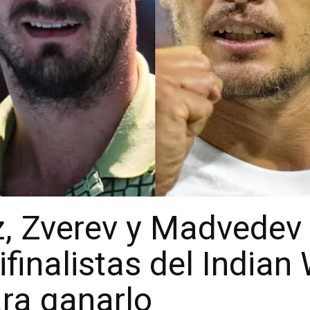
z, Zverev y Madvedev
finalistas del Indian 
ra ganarlo