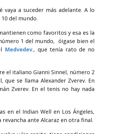
é vaya a suceder más adelante. A lo
s 10 del mundo.
e mantienen como favoritos y esa es la
l número 1 del mundo,
óigase bien el
l
Medvedev
.
, que tenía rato de no
e el italiano Gianni
Sinnel, número 2
l,
que se llama Alexander
Zverev
. En
emán
Zverev
. En el tenis no hay nada
as en el Indian Well en Los Ángeles,
 revancha ante Alcaraz en otra final.