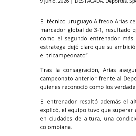
9 junio, 2026
DESTACADA
,
Deportes
,
Sp
El técnico uruguayo Alfredo Arias ce
marcador global de 3-1, resultado q
como el segundo entrenador más ga
estratega dejó claro que su ambició
el tricampeonato”.
Tras la consagración, Arias aseg
campeonato anterior frente al Depor
quienes reconoció como los verdader
El entrenador resaltó además el alt
explicó, el equipo tuvo que superar 
en ciudades de altura, una condic
colombiana.