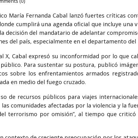
mments (0)
o María Fernanda Cabal lanzó fuertes críticas con
 donde cumplirá una agenda oficial que incluye una vi
 la decisión del mandatario de adelantar compromis
ones del país, especialmente en el departamento del
ial X, Cabal expresó su inconformidad por lo que cal
 público. Para sustentar su postura, publicó imágen
icos sobre los enfrentamientos armados registrad
pada en medio del fuego cruzado.
uso de recursos públicos para viajes internacional
n las comunidades afectadas por la violencia y la fu
l terrorismo por omisión”, al tiempo que criticó 
 contexto de creciente preocupación por los ataques