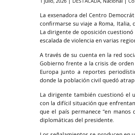
1 julio, 2026
DESTACADA
,
Nacional
Co
La exsenadora del Centro Democrátic
confirmarse su viaje a Roma, Italia,
La dirigente de oposición cuestionó
escalada de violencia en varias regi
A través de su cuenta en la red soc
Gobierno frente a la crisis de orden
Europa junto a reportes periodíst
donde la población civil quedó atra
La dirigente también cuestionó el 
con la difícil situación que enfrenta
que el país permanece “en manos de
diplomáticas del presidente.
Los señalamientos se producen en un