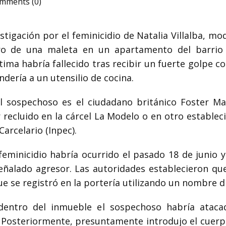
mments (0)
tigación por el feminicidio de Natalia Villalba, mo
o de una maleta en un apartamento del barrio 
ctima habría fallecido tras recibir un fuerte golpe 
dería a un utensilio de cocina.
pal sospechoso es el ciudadano británico Foster M
er recluido en la cárcel La Modelo o en otro estable
Carcelario (Inpec).
 feminicidio habría ocurrido el pasado 18 de junio
señalado agresor. Las autoridades establecieron q
ue se registró en la portería utilizando un nombre di
entro del inmueble el sospechoso habría atacad
Posteriormente, presuntamente introdujo el cuerpo